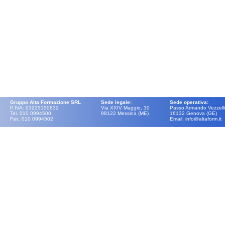
Gruppo Alta Formazione SRL
Sede legale:
Sede operativa:
P.IVA: 03225150832
Via XXIV Maggio, 30
Passo Armando Vezzelli
Tel. 010 0994500
98122 Messina (ME)
16132 Genova (GE)
Fax. 010 0994502
Email: info@altaform.it